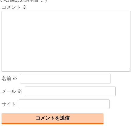
コメント
※
ー
シ
ョ
ン
名前
※
メール
※
サイト