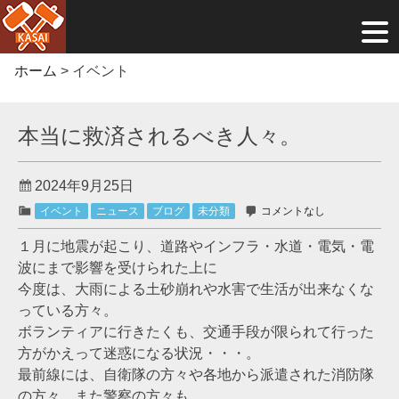
Skip
ホーム
>
イベント
to
content
本当に救済されるべき人々。
2024年9月25日
イベント
ニュース
ブログ
未分類
コメントなし
１月に地震が起こり、道路やインフラ・水道・電気・電
波にまで影響を受けられた上に
今度は、大雨による土砂崩れや水害で生活が出来なくな
っている方々。
ボランティアに行きたくも、交通手段が限られて行った
方がかえって迷惑になる状況・・・。
最前線には、自衛隊の方々や各地から派遣された消防隊
の方々、また警察の方々も