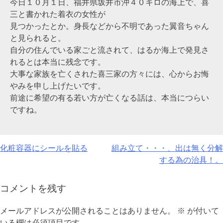
今日１０月１日、福井県坂井市沖４０キロの海上で、喜
三と書かれた着衣の女性が
見つかったとか。身長などから不明であった翼音ちゃん
と見られると。
自分の住んでいる家ごと流されて、はるか海上で発見さ
れるとは本当に残念です。
大事な家族を亡くされた喜三家の方々には、心からお悔
やみを申し上げたいです。
前途に希望の有る若い方が亡くなる話は、本当につらい
ですね。
投
化粧容器にシールを貼る
組み立て・・・、出は無く分解
する為の治具！。
稿
ナ
コメントを残す
ビ
メールアドレスが公開されることはありません。
※
が付いて
ゲ
いる欄は必須項目です