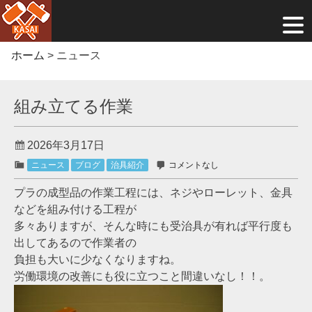
Skip
ホーム
>
ニュース
to
content
組み立てる作業
2026年3月17日
ニュース
ブログ
治具紹介
コメントなし
プラの成型品の作業工程には、ネジやローレット、金具
などを組み付ける工程が
多々ありますが、そんな時にも受治具が有れば平行度も
出してあるので作業者の
負担も大いに少なくなりますね。
労働環境の改善にも役に立つこと間違いなし！！。