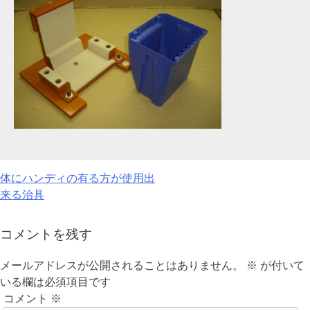
投
体にハンディの有る方が使用出
来る治具
稿
ナ
コメントを残す
ビ
メールアドレスが公開されることはありません。
※
が付いて
ゲ
いる欄は必須項目です
コメント
※
ー