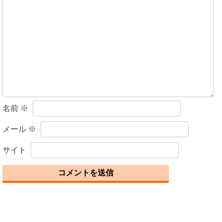
シ
ョ
ン
名前
※
メール
※
サイト