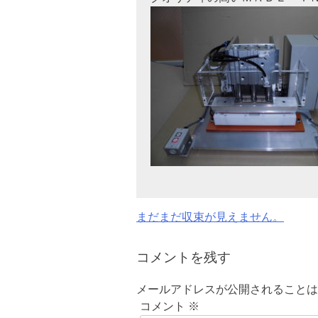
投
まだまだ収束が見えません。
稿
コメントを残す
ナ
メールアドレスが公開されることは
ビ
コメント
※