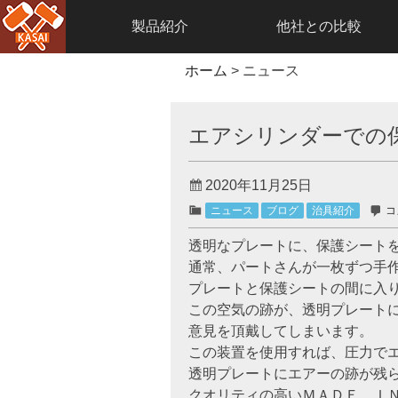
製品紹介
他社との比較
Skip
ホーム
>
ニュース
to
content
エアシリンダーでの
2020年11月25日
ニュース
ブログ
治具紹介
コ
透明なプレートに、保護シート
通常、パートさんが一枚ずつ手
プレートと保護シートの間に入
この空気の跡が、透明プレート
意見を頂戴してしまいます。
この装置を使用すれば、圧力で
透明プレートにエアーの跡が残
クオリティの高いＭＡＤＥ Ｉ