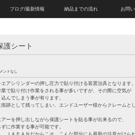
ブログ/最新情報
納品までの流れ
お問い
保護シート
メントなし
をエアシリンダーの押し圧力で貼り付ける装置治具となります
作業で貼り付け作業をされる事が多いですが、その際に空気が
り込んでしまう事が有ります。
に痕跡として残ってしまい、エンドユーザー様からクレームと
エアーを押し出しながら保護シートを貼る事が出来るので、
らずに作業する事が可能です。
Ｎ ＪＡＰＡＮだからこそ、こんな部分にも最新の注意がはら