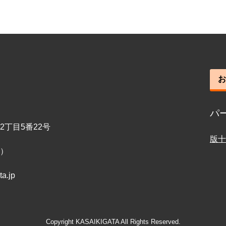
お
パ
丁目5番22号
版十
0）
ta.jp
Copyright KASAIKIGATA All Rights Reserved.