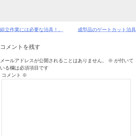
投
組立作業には必要な治具！。
成型品のゲートカット治具
稿
コメントを残す
ナ
メールアドレスが公開されることはありません。
※
が付いて
ビ
いる欄は必須項目です
ゲ
コメント
※
ー
シ
ョ
ン