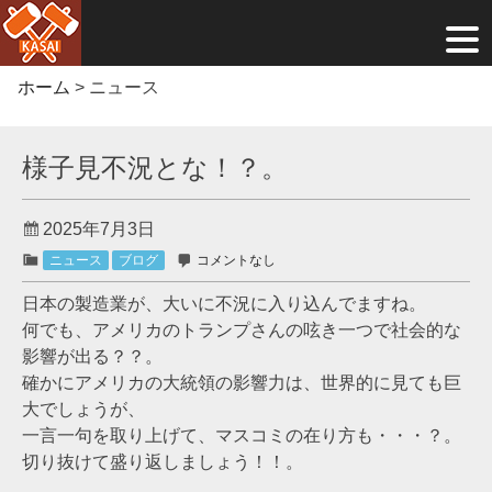
Skip
ホーム
>
ニュース
to
content
様子見不況とな！？。
2025年7月3日
ニュース
ブログ
コメントなし
日本の製造業が、大いに不況に入り込んでますね。
何でも、アメリカのトランプさんの呟き一つで社会的な
影響が出る？？。
確かにアメリカの大統領の影響力は、世界的に見ても巨
大でしょうが、
一言一句を取り上げて、マスコミの在り方も・・・？。
切り抜けて盛り返しましょう！！。