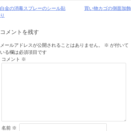
投
白金の消毒スプレーのシール貼
買い物カゴの側面加飾
り
稿
ナ
コメントを残す
ビ
メールアドレスが公開されることはありません。
※
が付いて
ゲ
いる欄は必須項目です
コメント
※
ー
シ
ョ
ン
名前
※